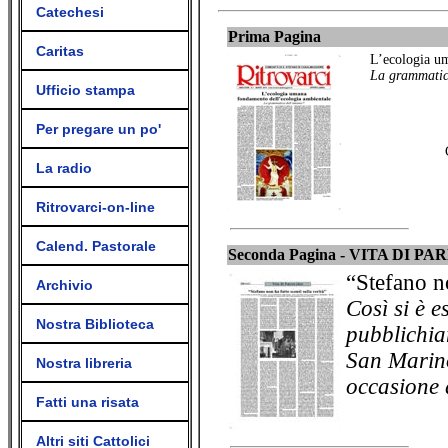
Catechesi
Prima Pagina
Caritas
L’ecologia um
La grammatic
Ufficio stampa
Per pregare un po'
La radio
Ritrovarci-on-line
Calend. Pastorale
Seconda Pagina - VITA DI 
“Stefano no
Archivio
Così si è e
Nostra Biblioteca
pubblichia
San Marino
Nostra libreria
occasione 
Fatti una risata
Altri siti Cattolici