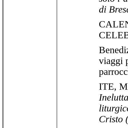
di Bres
CALE
CELEB
Benediz
viaggi 
parrocc
ITE, 
Inelutt
liturgi
Cristo 