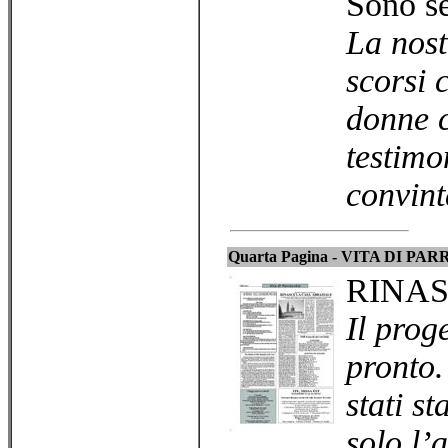
Sono s
La nost
scorsi 
donne c
testimo
convint
Quarta Pagina - VITA DI P
RINAS
Il prog
pronto.
stati s
solo l’