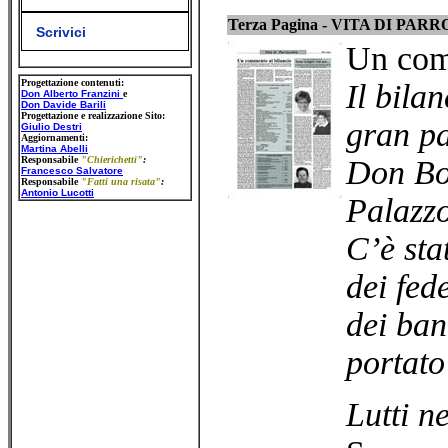
Terza Pagina - VITA DI PAR
Scrivici
Un com
Progettazione contenuti:
Il bila
Don Alberto Franzini
e
Don Davide Barili
Progettazione e realizzazione Sito:
gran pa
Giulio Destri
Aggiornamenti:
Martina Abelli
Responsabile
"Chierichetti"
:
Don Bos
Francesco Salvatore
Responsabile
"Fatti una risata"
:
Antonio Lucotti
Palazzo
C’è sta
dei fede
dei ba
portato
Lutti n