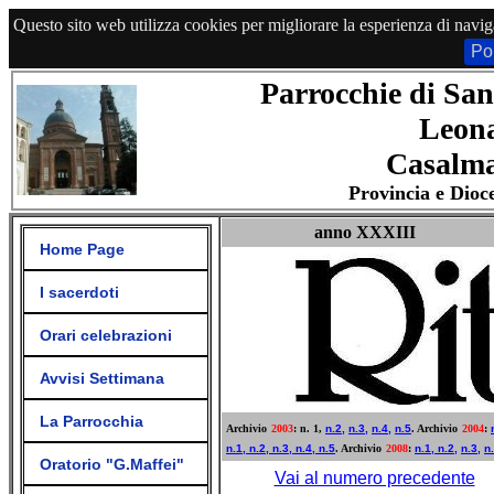
Questo sito web utilizza cookies per migliorare la esperienza di navig
Po
Parrocchie di San
Leon
Casalma
Provincia e Dioc
anno XXXIII
Home Page
I sacerdoti
Orari celebrazioni
Avvisi Settimana
La Parrocchia
Archivio
2003
: n. 1,
n.2,
n.3,
n.4,
n.5
.
Archivio
2004
:
n.1,
n.2,
n.3,
n.4,
n.5
.
Archivio
2008
:
n.1,
n.2,
n.3,
n
Oratorio "G.Maffei"
Vai al numero precedente