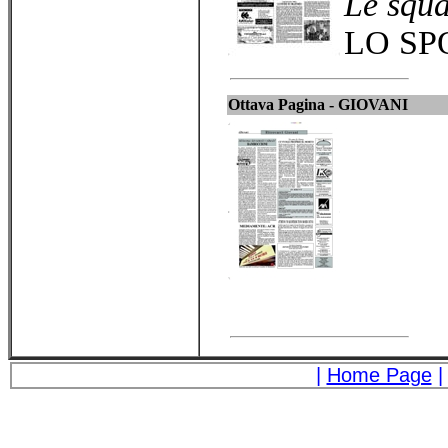
Le squa
LO SP
Ottava Pagina - GIOVANI
|
Home Page