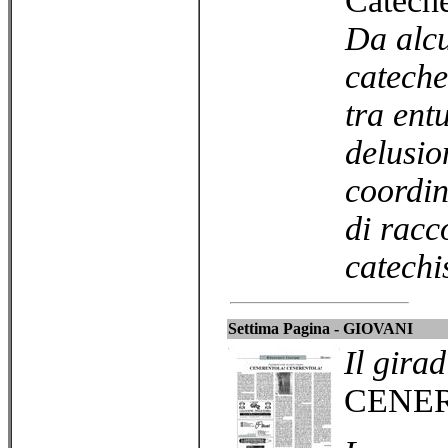
Cateche
Da alcu
cateche
tra ent
delusio
coordin
di racc
catechis
Settima Pagina - GIOVANI
Il girad
CENE