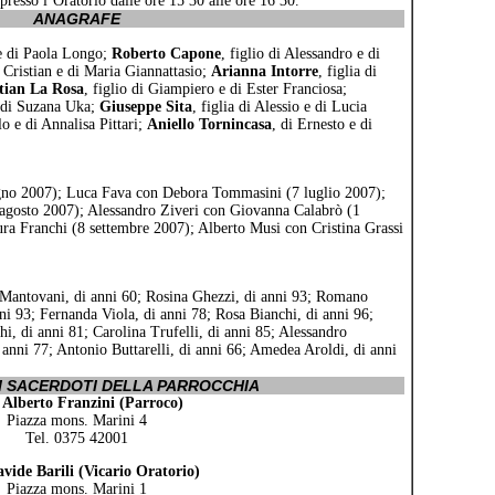
 presso l’Oratorio dalle ore 15 30 alle ore 16 30.
ANAGRAFE
 e di Paola Longo;
Roberto Capone
, figlio di Alessandro e di
i Cristian e di Maria Giannattasio;
Arianna Intorre
, figlia di
tian La Rosa
, figlio di Giampiero e di Ester Franciosa;
e di Suzana Uka;
Giuseppe Sita
, figlia di Alessio e di Lucia
lo e di Annalisa Pittari;
Aniello Tornincasa
, di Ernesto e di
gno 2007); Luca Fava con Debora Tommasini (7 luglio 2007);
 agosto 2007); Alessandro Ziveri con Giovanna Calabrò (1
ura Franchi (8 settembre 2007); Alberto Musi con Cristina Grassi
o Mantovani, di anni 60; Rosina Ghezzi, di anni 93; Romano
ni 93; Fernanda Viola, di anni 78; Rosa Bianchi, di anni 96;
i, di anni 81; Carolina Trufelli, di anni 85; Alessandro
 anni 77; Antonio Buttarelli, di anni 66; Amedea Aroldi, di anni
EI SACERDOTI DELLA PARROCCHIA
Alberto Franzini (Parroco)
Piazza mons. Marini 4
Tel. 0375 42001
vide Barili (Vicario Oratorio)
Piazza mons. Marini 1