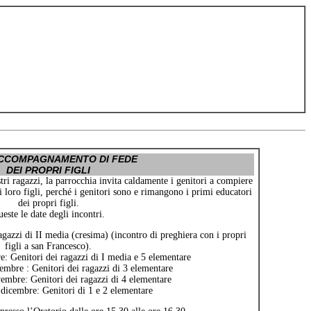
ACCOMPAGNAMENTO DI FEDE
DEI PROPRI FIGLI
stri ragazzi, la parrocchia invita caldamente i genitori a compiere
loro figli, perché i genitori sono e rimangono i primi educatori
dei propri figli.
este le date degli incontri.
gazzi di II media (cresima) (incontro di preghiera con i propri
figli a san Francesco).
 Genitori dei ragazzi di I media e 5 elementare
mbre : Genitori dei ragazzi di 3 elementare
mbre: Genitori dei ragazzi di 4 elementare
dicembre: Genitori di 1 e 2 elementare