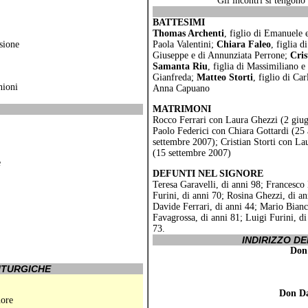
Gli incontri si tengono
BATTESIMI
Thomas Archenti
, figlio di Emanuele
sione
Paola Valentini;
Chiara Faleo
, figlia d
Giuseppe e di Annunziata Perrone;
Cris
Samanta Riu
, figlia di Massimiliano 
Gianfreda;
Matteo Storti
, figlio di Car
nioni
Anna Capuano
MATRIMONI
Rocco Ferrari con Laura Ghezzi (2 giu
Paolo Federici con Chiara Gottardi (25
settembre 2007); Cristian Storti con La
(15 settembre 2007)
e
DEFUNTI NEL SIGNORE
Teresa Garavelli, di anni 98; Francesc
Furini, di anni 70; Rosina Ghezzi, di an
Davide Ferrari, di anni 44; Mario Bianch
Favagrossa, di anni 81; Luigi Furini, di
73.
INDIRIZZO D
Don 
ITURGICHE
Don Da
uore