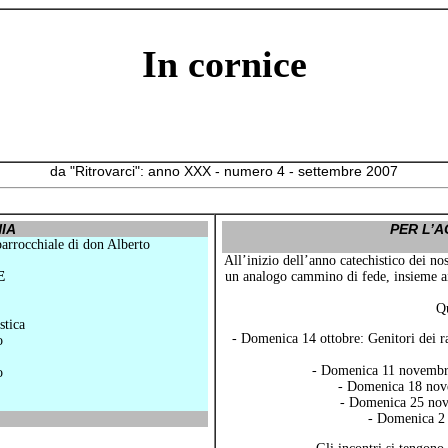
In cornice
da "Ritrovarci": anno XXX - numero 4 - settembre 2007
IA
PER L’
parrocchiale di don Alberto
All’inizio dell’anno catechistico dei no
E
un analogo cammino di fede, insieme ai 
Qu
stica
- Domenica 14 ottobre: Genitori dei ra
o
- Domenica 11 novembre:
o
- Domenica 18 nove
- Domenica 25 nove
- Domenica 2 