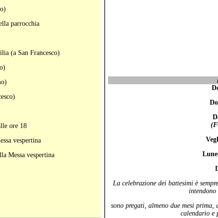
o)
ella parrocchia
ilia (a San Francesco)
o)
mo)
D
cesco)
Do
D
(F
alle ore 18
Vegl
essa vespertina
Lune
lla Messa vespertina
La celebrazione dei battesimi è sempre
intendono c
sono pregati, almeno due mesi prima, di
calendario e p