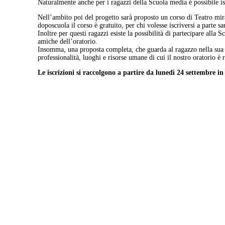
Naturalmente anche per i ragazzi della Scuola media è possibile is
Nell’ambito poi del progetto sarà proposto un corso di Teatro mirato
doposcuola il corso è gratuito, per chi volesse iscriversi a parte s
Inoltre per questi ragazzi esiste la possibilità di partecipare alla
amiche dell’oratorio.
Insomma, una proposta completa, che guarda al ragazzo nella sua to
professionalità, luoghi e risorse umane di cui il nostro oratorio è r
Le iscrizioni si raccolgono a partire da lunedì 24 settembre in