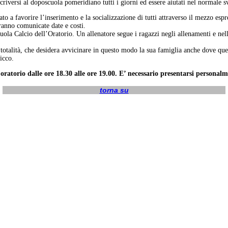
criversi al doposcuola pomeridiano tutti i giorni ed essere aiutati nel normale 
 a favorire l’inserimento e la socializzazione di tutti attraverso il mezzo espress
aranno comunicate date e costi.
 Scuola Calcio dell’Oratorio. Un allenatore segue i ragazzi negli allenamenti e ne
talità, che desidera avvicinare in questo modo la sua famiglia anche dove quest
icco.
 oratorio dalle ore 18.30 alle ore 19.00. E’ necessario presentarsi personalm
torna su