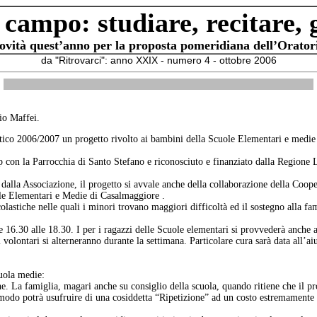
 campo: studiare, recitare, 
vità quest’anno per la proposta pomeridiana dell’Orator
da "Ritrovarci": anno XXIX - numero 4 - ottobre 2006
io Maffei.
lastico 2006/2007 un progetto rivolto ai bambini della Scuole Elementari
p con la Parrocchia di Santo Stefano e riconosciuto e finanziato dalla Regione 
 dalla Associazione, il progetto si avvale anche della collaborazione della Coope
le Elementari e Medie di Casalmaggiore .
scolastiche nelle quali i minori trovano maggiori difficoltà ed il sostegno alla f
e 16.30 alle 18.30. I per i ragazzi delle Scuole elementari si provvederà anche a
 volontari si alterneranno durante la settimana. Particolare cura sarà data all’a
cuola medie:
che. La famiglia, magari anche su consiglio della scuola, quando ritiene che il p
 modo potrà usufruire di una cosiddetta “Ripetizione” ad un costo estremamente 