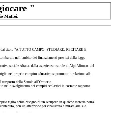
giocare "
io Maffei.
 e medie dal titolo “A TUTTO CAMPO: STUDIARE, RECITARE E
Lombardia nell’ambito dei finanziamenti previsti dalla legge
rativa sociale Altana, della esperienza teatrale di Alpi Alfonso, del
amiglia nel proprio compito educativo soprattutto in relazione alla
l trasporto dalla Scuola all’Oratorio.
iuto nello svolgimento dei compiti scolastici in costante rapporto
roprio figlio abbia bisogno di un recupero in qualche materia potrà
contenuto, con un attenzione personalizzata e mirata alle sue