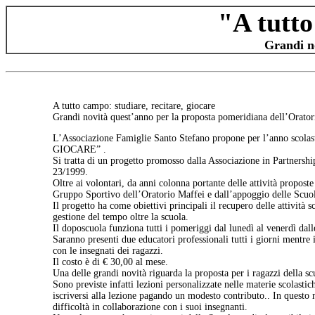
"A tutto
Grandi no
A tutto campo: studiare, recitare, giocare
Grandi novità quest’anno per la proposta pomeridiana dell’Orator
L’Associazione Famiglie Santo Stefano propone per l’anno sco
GIOCARE” .
Si tratta di un progetto promosso dalla Associazione in Partnershi
23/1999.
Oltre ai volontari, da anni colonna portante delle attività proposte
Gruppo Sportivo dell’Oratorio Maffei e dall’appoggio delle Scuo
Il progetto ha come obiettivi principali il recupero delle attività 
gestione del tempo oltre la scuola.
Il doposcuola funziona tutti i pomeriggi dal lunedì al venerdì dall
Saranno presenti due educatori professionali tutti i giorni mentre i
con le insegnati dei ragazzi.
Il costo è di € 30,00 al mese.
Una delle grandi novità riguarda la proposta per i ragazzi della s
Sono previste infatti lezioni personalizzate nelle materie scolasti
iscriversi alla lezione pagando un modesto contributo.. In questo
difficoltà in collaborazione con i suoi insegnanti.