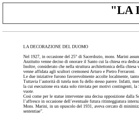
"LA
LA DECORAZIONE DEL DUOMO
Nel 1927, in occasione del 25° di Sacerdozio, mons. Marini assunse
Anzitutto venne deciso di onorare il Santo cui la chiesa era dedicat
Inoltre, considerato che nella struttura architettonica della chiesa 
venne affidata agli scultori cremonesi Arturo e Pietro Ferraroni.
Le due iniziative furono favorevolmente accolte localmente, tanto c
Tuttavia l’autorità di tutela non fu dello stesso parere. Infatti, m
la cui esecuzione era stata solo rinviata per motivi contingenti, l
vuote.
Così come per le statue intervenne una decisa opposizione dalla S
l’affresco in occasione dell’eventuale futura ritinteggiatura interna
Mons. Marini, in un opuscolo del 1931, aveva cercato di minimizzare
sententiae”.