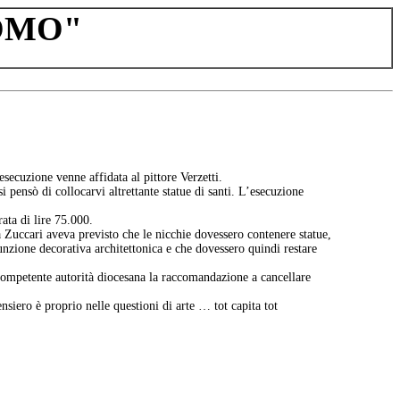
OMO"
esecuzione venne affidata al pittore Verzetti.
si pensò di collocarvi altrettante statue di santi. L’esecuzione
ata di lire 75.000.
ta Zuccari aveva previsto che le nicchie dovessero contenere statue,
unzione decorativa architettonica e che dovessero quindi restare
 competente autorità diocesana la raccomandazione a cancellare
siero è proprio nelle questioni di arte … tot capita tot