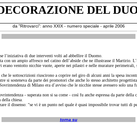
 DECORAZIONE DEL DU
da "Ritrovarci": anno XXIX - numero speciale - aprile 2006
 l’iniziativa di due interventi volti ad abbellire il Duomo.
a con un ampio affresco nel catino dell’abside che ne illustrasse il Martirio. L’
vi erano ventotto nicchie vuote, aperte nei pilastri e nelle murature perimetrali, 
he le sottoscrizioni riuscirono a coprire nel giro di alcuni anni la spesa incontr
entre si sosteneva da parte dei promotori che anche lo stesso architetto progettis
a Sovrintendenza di Milano era d’avviso che le nicchie stesse avessero solo una f
ovrintendenza - superata non si sa come - così fu anche espressa da parte della
 della chiesa.
 il dissenso: “se vi è un punto nel quale è quasi impossibile trovar tutti di pen
torna su