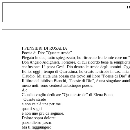
I PENSIERI DI ROSALIA
Poesie di Dio: "Quante strade"
Piegato in due, tutto spiegazzato, ho ritrovato fra le mie cose un
Don Angelo Aldighieri, l'oratore, di cui ricordo bene la semplicità
confusione. Lì passa Gesù. Dio dentro le strade degli uomini. Oggi 
Ed io, oggi , tempo di Quaresima, ho creato le strade in casa mia,
Claudio. Mi aiuta una poesia che trovo sul libro "Poesie di Dio" 
Il libro del biblista Bianchi, "Poesie di Dio", è una singolare antol
meno noti; sono centosettantacinque poesie.
A c
Claudio voglio dedicare "Quante strade" di Elena Bono:
"Quante strade
e non ce n'è una per me.
quanti sogni
e non uno più da sognare.
Dolore sopra dolore:
passo dietro passo.
Ma ti raggiungerò