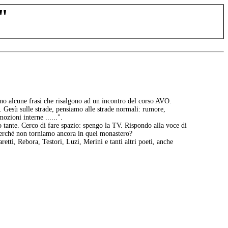
"
ono alcune frasi che risalgono ad un incontro del corso AVO.
e. Gesù sulle strade, pensiamo alle strade normali: rumore,
ozioni interne ......".
o tante. Cerco di fare spazio: spengo la TV. Rispondo alla voce di
 perchè non torniamo ancora in quel monastero?
retti, Rebora, Testori, Luzi, Merini e tanti altri poeti, anche