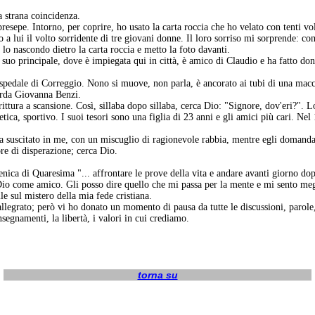
 strana coincidenza.
resepe. Intorno, per coprire, ho usato la carta roccia che ho velato con tenti vol
a lui il volto sorridente di tre giovani donne. Il loro sorriso mi sorprende: come 
, lo nascondo dietro la carta roccia e metto la foto davanti.
 suo principale, dove è impiegata qui in città, è amico di Claudio e ha fatto don
ospedale di Correggio. Nono si muove, non parla, è ancorato ai tubi di una macc
corda Giovanna Benzi.
ra a scansione. Così, sillaba dopo sillaba, cerca Dio: "Signore, dov'eri?". Lo 
tica, sportivo. I suoi tesori sono una figlia di 23 anni e gli amici più cari. Nel 
e ha suscitato in me, con un miscuglio di ragionevole rabbia, mentre egli doma
re di disperazione; cerca Dio.
ca di Quaresima "... affrontare le prove della vita e andare avanti giorno dopo 
Dio come amico. Gli posso dire quello che mi passa per la mente e mi sento meg
le sul mistero della mia fede cristiana.
llegrato; però vi ho donato un momento di pausa da tutte le discussioni, parole, 
nsegnamenti, la libertà, i valori in cui crediamo.
torna su