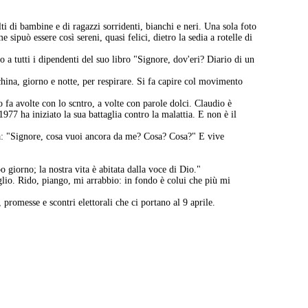
ti di bambine e di ragazzi sorridenti, bianchi e neri. Una sola foto
sipuò essere così sereni, quasi felici, dietro la sedia a rotelle di
o a tutti i dipendenti del suo libro "Signore, dov'eri? Diario di un
hina, giorno e notte, per respirare. Si fa capire col movimento
fa avolte con lo scntro, a volte con parole dolci. Claudio è
1977 ha iniziato la sua battaglia contro la malattia. E non è il
nda: "Signore, cosa vuoi ancora da me? Cosa? Cosa?" E vive
giorno; la nostra vita è abitata dalla voce di Dio."
lio. Rido, piango, mi arrabbio: in fondo è colui che più mi
promesse e scontri elettorali che ci portano al 9 aprile.