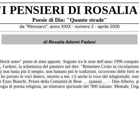
"I PENSIERI DI ROSALIA
Poesie di Dio: "Quante strade"
da "Ritrovarci": anno XXIX - numero 2 - aprile 2006
di Rosalia Adorni Fadani
 "block notes" pieno di miei appunti. Segnate tra le note dell'anno 1996 compai
, l'ardore, la schiettezza del pensiero nel dire: "Rimettere Cristo in circolazion
non basta più il tempio, non bastano più le tradizioni, occorrono delle forti em
 ho portato le voci dentro, intorno a me; c'è anche la voce del telegiornale; son
di Enzo Bianchi, Priore della Comunità di Bose .....(pausa) .... - Don Alberto,
ogia di poesia religiosa, un itinerario spirituale del '900 italiano: Montale, Unga