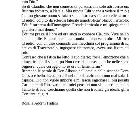
mio Dio."
So di Claudio, che non conosco di persona, ma solo attraverso una
Ritorno indietro, a Natale. Mia nipote Edit viene a vedere il mio p
è di un giovane uomo sdraiato su una strana sedia a rotelle; attorno 
Claudio, colpito da sclerosi laterale amiotrofica? Stacco l'articolo
Edit è sorpresa dall'immagine. Prende l'articolo e mi spiega che il
guerriero mai domo."
Edit mi presta il libro ed ora anch'io conosco Claudio. Vive nell'
delle pupille: E' nutrito con una sonda .... non vado oltre. Mi ri
Claudio, con un dito comanda una macchina col programma di scrittu
nativo di Traversetolo, ingegnere elettronico, aveva una figura atle
solo!
Confesso che a fatica ho letto il suo diario; forte l'emozione ch
dimenticando il suo corpo.Non cerca l'eutanasia, anche nelle sue o
Signore, quale coraggio ho io ora di lamentarmi?
Riprendo le parole di Don Alberto dell'omelia della seconda Domeni
Questo è bello. Ecco perchè nel mio silenzio non sono mai sola. 
capisce. Dio non vuole imporsi e mi lascia ragionare il più possibi
Cari amici di Ritrovarci, coi miei pensieri non vi ho certamente ra
Tante le strade. Cerchiamo quella che non tradisce gli ideali, gli i
Con tanti auguri.
Rosalia Adorni Fadani