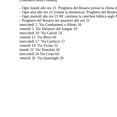
(Santuario della Fontana)
- Ogni lunedì alle ore 21: Preghiera del Rosario presso la chiesa
- Ogni sera alle ore 21 (tranne la domenica): Preghiera del Rosari
- Ogni martedì alle ore 21 00: continua la catechesi biblica sugli A
- Preghiera del Rosario nei quartieri alle ore 21:
mercoledì 3: Via Combattenti e Alleati 10
venerdì 5: Via Volontari del Sangue 10
mercoledì 10: Via Cairoli 54
venerdì 12: Via Bixio 69
mercoledì 17: Via Carducci 17
venerdì 19: Via Ticino 32
lunedì 22: Via Tentolini 10
mercoledì 24 Via Costa 64
venerdì 26: Via Quarenghi 29