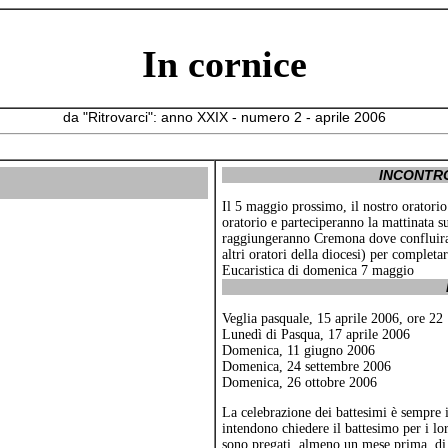
In cornice
da "Ritrovarci": anno XXIX - numero 2 - aprile 2006
INCONTR
Il 5 maggio prossimo, il nostro oratori
oratorio e parteciperanno la mattinata 
raggiungeranno Cremona dove confluirann
altri oratori della diocesi) per complet
Eucaristica di domenica 7 maggio
Veglia pasquale, 15 aprile 2006, ore 22
Lunedì di Pasqua, 17 aprile 2006
Domenica, 11 giugno 2006
Domenica, 24 settembre 2006
Domenica, 26 ottobre 2006
La celebrazione dei battesimi è sempre i
intendono chiedere il battesimo per i lor
sono pregati, almeno un mese prima, di p