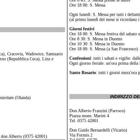
Ore 6 45: S. Messa presso le suore
Ore 18 00: S. Messa
Ogni lunedì: S. Messa per tutti i defunti
(al primo lunedì del mese si ricordano i
Giorni festivi
Ore 18 00: S. Messa festiva del sabato o
Ore 8 30: S. Messa in Duomo
Ore 10 30: S. Messa in Duomo
Ore 18 00: S. Messa (a San Francesco)
acca), Cracovia, Wadowice, Santuario
Confessioni
: tutti i sabati e vigilie: dal
rno (Repubblica Ceca), Linz e
Ogni giorno feriale: un'ora prima della
Santo Rosario
: tutti i giorni mezz'ora
INDIRIZZO D
msterdam (Olanda)
Don Alberto Franzini (Parroco)
Piazza mons. Marini 4
Tel. 0375 42001
Don Guido Bernardelli (Vicario)
Via Formis 2
o don Alberto (0375 42001)