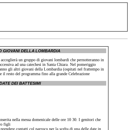
O GIOVANI DELLA LOMBARDIA
o accoglierà un gruppo di giovani lombardi che pernotteranno in
successiva ad una catechesi in Santa Chiara. Nel pomeriggio
o gli altri giovani della Lombardia (ospitati nel frattempo in
are il resto del programma fino alla grande Celebrazione
DATE DEI BATTESIMI
nserita nella messa domenicale delle ore 10 30. I genitori che
o figli
rendere contatti col parroco per la scelta di una delle date in