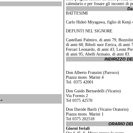
calendario e per fissare gli incontri di 
Da
BATTESIMI
Carlo Hideó Miyagawa, figlio di Kenji 
DEFUNTI NEL SIGNORE
Castellani Palmiro, di anni 79; Bozzolin
di anni 68; Riboli suor Enrica, di anni
Ferrari Leonardo, di anni 43; Leoni Pier
di anni 95; Abelli Armano, di anni 83.
INDIRIZZO D
Don Alberto Franzini (Parroco)
Piazza mons. Marini 4
Tel. 0375 42001
Don Guido Bernardelli (Vicario)
Via Formis 2
Tel 0375 42570
"
Don Davide Barili (Vicario Oratorio)
Piazza mons. Marini 1
Tel 0375 202518
ORARIO DE
Giorni feriali