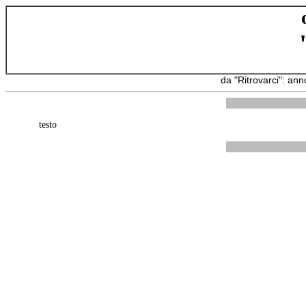
da "Ritrovarci": an
testo