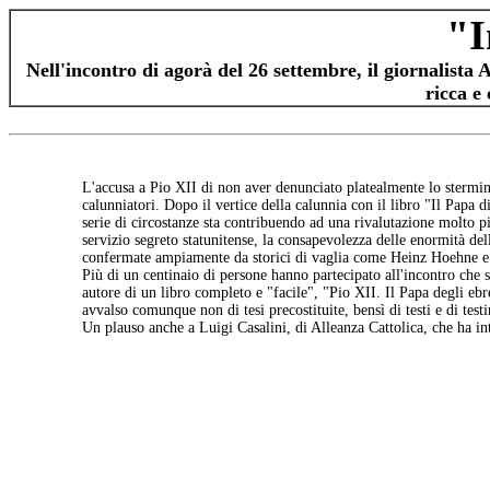
"I
Nell'incontro di agorà del 26 settembre, il giornalista
ricca e
L'accusa a Pio XII di non aver denunciato platealmente lo sterminio
calunniatori. Dopo il vertice della calunnia con il libro "Il Papa
serie di circostanze sta contribuendo ad una rivalutazione molto p
servizio segreto statunitense, la consapevolezza delle enormità dell
confermate ampiamente da storici di vaglia come Heinz Hoehne e da
Più di un centinaio di persone hanno partecipato all'incontro che s
autore di un libro completo e "facile", "Pio XII. Il Papa degli ebre
avvalso comunque non di tesi precostituite, bensì di testi e di t
Un plauso anche a Luigi Casalini, di Alleanza Cattolica, che ha int