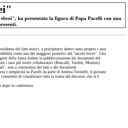
ei"
 ebrei", ha presentato la figura di Papa Pacelli con una
resenti.
videnza dei fatti storici: a precipitarvi dentro sono proprio i suoi
credibilità come uno dei maggiori pontefici del "secolo breve". Una
segreti della Santa Sedem la pubblicizzazione dei documenti del
tti i suoi più stretti collaboratori (Roncalli, Tardini, Montini)
li", non a conoscenza dei fatti e dei documenti.
za e semplicità su Pacelli da parte di Andrea Tornielli, il giovane
consentito di visualizzare tutta la trama del discorso, che si è
to dopo la conferenza.