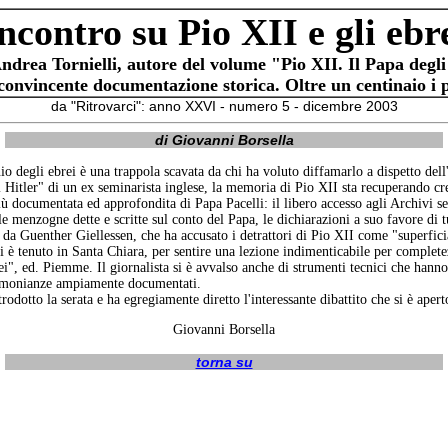
ncontro su Pio XII e gli ebr
 Andrea Tornielli, autore del volume "Pio XII. Il Papa degli
 convincente documentazione storica. Oltre un centinaio i p
da "Ritrovarci": anno XXVI - numero 5 - dicembre 2003
di Giovanni Borsella
 degli ebrei è una trappola scavata da chi ha voluto diffamarlo a dispetto dell'e
 di Hitler" di un ex seminarista inglese, la memoria di Pio XII sta recuperando 
iù documentata ed approfondita di Papa Pacelli: il libero accesso agli Archivi 
e menzogne dette e scritte sul conto del Papa, le dichiarazioni a suo favore di tu
 Guenther Giellessen, che ha accusato i detrattori di Pio XII come "superficia
i è tenuto in Santa Chiara, per sentire una lezione indimenticabile per completez
i", ed. Piemme. Il giornalista si è avvalso anche di strumenti tecnici che hanno 
estimonianze ampiamente documentati.
rodotto la serata e ha egregiamente diretto l'interessante dibattito che si è aper
Giovanni Borsella
torna su