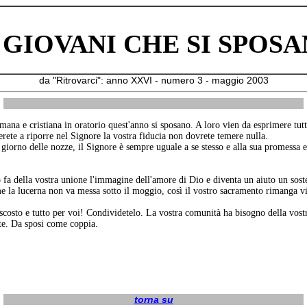
 GIOVANI CHE SI SPOS
da "Ritrovarci": anno XXVI - numero 3 - maggio 2003
na e cristiana in oratorio quest'anno si sposano. A loro vien da esprimere tutt
rete a riporre nel Signore la vostra fiducia non dovrete temere nulla.
iorno delle nozze, il Signore è sempre uguale a se stesso e alla sua promessa 
fa della vostra unione l'immagine dell'amore di Dio e diventa un aiuto un sost
la lucerna non va messa sotto il moggio, così il vostro sacramento rimanga visib
costo e tutto per voi! Condividetelo. La vostra comunità ha bisogno della vostr
ate. Da sposi come coppia.
torna su