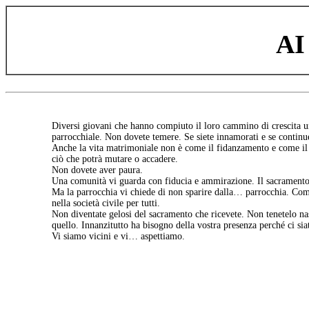
AI
Diversi giovani che hanno compiuto il loro cammino di crescita uma
parrocchiale. Non dovete temere. Se siete innamorati e se continue
Anche la vita matrimoniale non è come il fidanzamento e come il g
ciò che potrà mutare o accadere.
Non dovete aver paura.
Una comunità vi guarda con fiducia e ammirazione. Il sacramento 
Ma la parrocchia vi chiede di non sparire dalla… parrocchia. Come 
nella società civile per tutti.
Non diventate gelosi del sacramento che ricevete. Non tenetelo nas
quello. Innanzitutto ha bisogno della vostra presenza perché ci si
Vi siamo vicini e vi… aspettiamo.