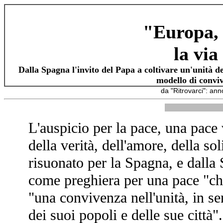
"Europa, 
la via
Dalla Spagna l'invito del Papa a coltivare un'unità de
modello di conviv
da "Ritrovarci": an
L'auspicio per la pace, una pace 
della verità, dell'amore, della so
risuonato per la Spagna, e dalla
come preghiera per una pace "che
"una convivenza nell'unità, in se
dei suoi popoli e delle sue città"