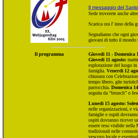
Il messaggio del Sant
Sede troverete anche altre
Scarica ora l' inno della
Segnaliamo che ogni gio
giovani di tutto il mondo
Il programma
Giovedì 11 - Domenica 1
Giovedì 11 agosto:
mattin
esplorazione del luogo in 
famiglia.
Venerdì 12 ago
chiusura con Celebrazione
tempo libero, gite turisti
parrocchia.
Domenica 14
seguita da “brunch” o fest
Lunedì 15 agosto: Solen
nelle organizzazioni, e via
famiglie e ospiti dovranno
ospiti dovranno ricever un
essere reso visibile nella
tradizionali nelle comuni
vescovo locale e eventualm