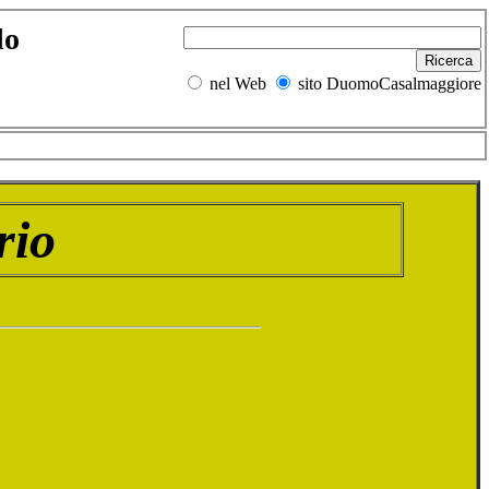
do
nel Web
sito DuomoCasalmaggiore
rio