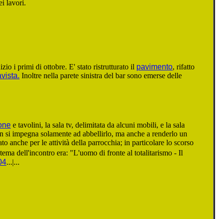
i lavori.
io i primi di ottobre. E' stato ristrutturato il
pavimento
, rifatto
vista.
Inoltre nella parete sinistra del bar sono emerse delle
one
e tavolini, la sala tv, delimitata da alcuni mobili, e la sala
non si impegna solamente ad abbellirlo, ma anche a renderlo un
to anche per le attività della parrocchia; in particolare lo scorso
ema dell'incontro era: "L'uomo di fronte al totalitarismo - Il
04
...|...