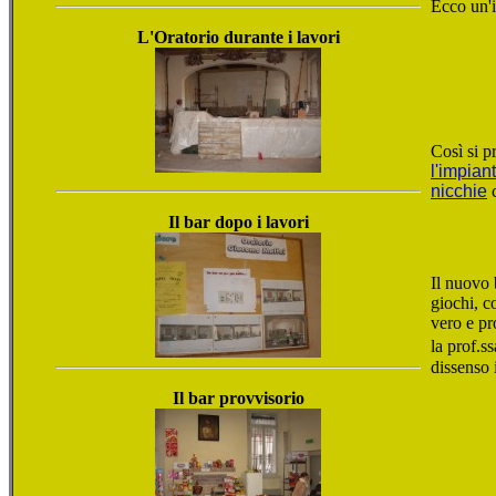
Ecco un'i
L'Oratorio durante i lavori
Così si pr
l'impian
nicchie
c
Il bar dopo i lavori
Il nuovo 
giochi, c
vero e pr
la prof.s
dissenso
Il bar provvisorio