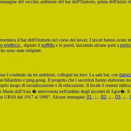
mmagine del vecchio ambiente del bar dell'Oratorio, prima dell'inizio de
esentava il bar dell'Oratorio nel corso dei lavori. I lavori hanno avuto iniz
to elettrico
, dipinto il
soffitto
e le pareti, lasciando alcune parti a
pietra
he sono state ridipinte.
bar è costituito da tre ambienti, collegati tra loro: La sala bar, con
banc
on biliardino e ping-pong. Il progetto che i sacerdoti hanno elaborato 
oprio luogo di socializzazione e di educazione. Il locale è oramai utilizza
sa Marta dall'Asta � intervenuta nell'ambito degli incontri di Agor�. Il t
 in URSS dal 1917 al 1990". Alcune immagini:
01
...|...
02
...|...
03
...|...